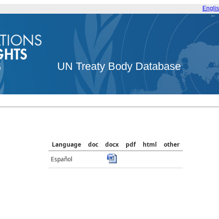
Engli
UN Treaty Body Database
Language
doc
docx
pdf
html
other
Español