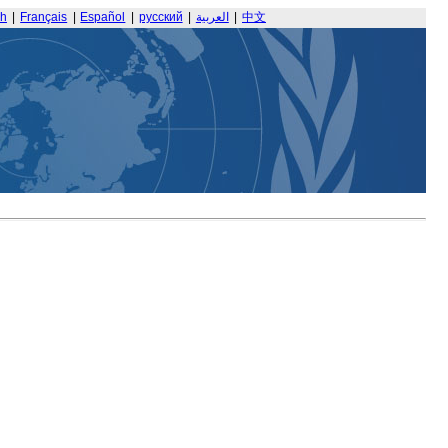
sh
|
Français
|
Español
|
русский
|
العربية
|
中文