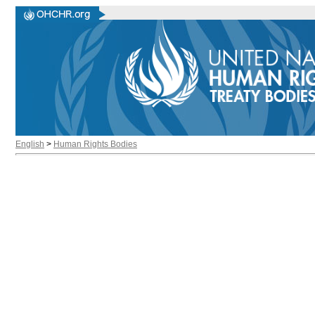
English
>
Human Rights Bodies