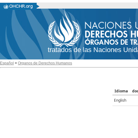
tratados de las Naciones Unid
Español
>
Organos de Derechos Humanos
Idioma
do
English