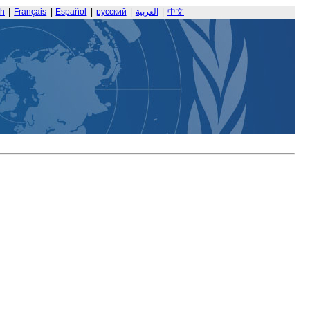
sh
|
Français
|
Español
|
русский
|
العربية
|
中文