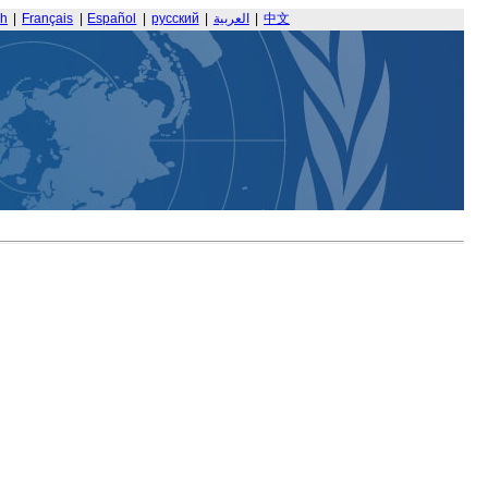
sh
|
Français
|
Español
|
русский
|
العربية
|
中文