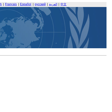
sh
|
Français
|
Español
|
русский
|
العربية
|
中文