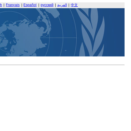
sh
|
Français
|
Español
|
русский
|
العربية
|
中文