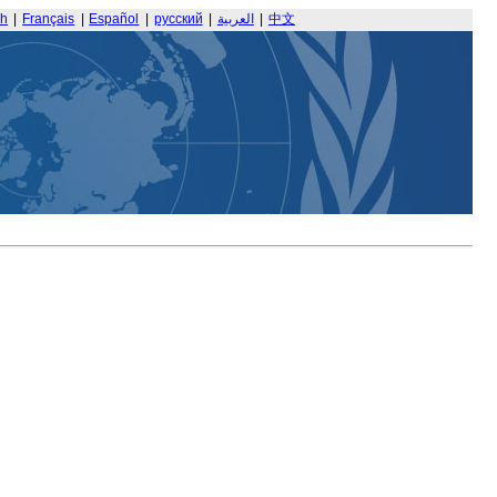
sh
|
Français
|
Español
|
русский
|
العربية
|
中文