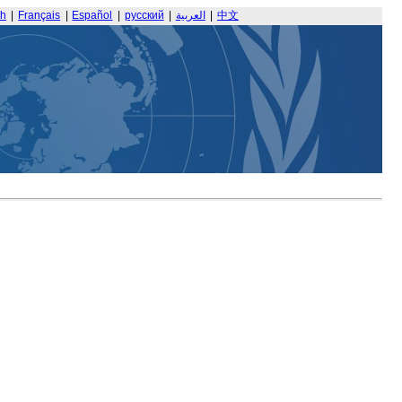
sh
|
Français
|
Español
|
русский
|
العربية
|
中文