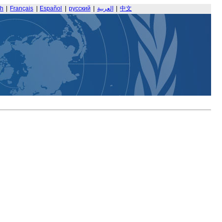
sh
|
Français
|
Español
|
русский
|
العربية
|
中文