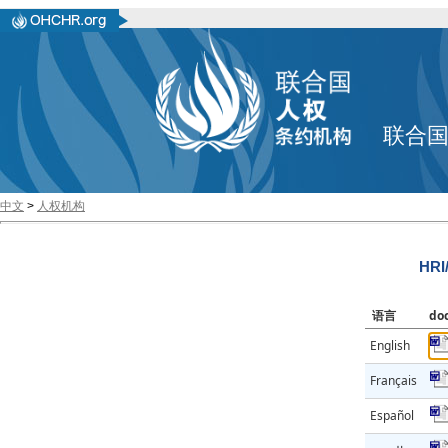
联合
中文
>
人权机构
HRI
语言
do
English
Français
Español