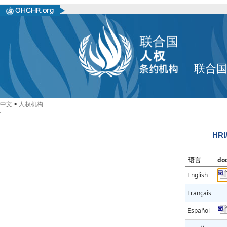
联合
中文
>
人权机构
HRI
语言
do
English
Français
Español