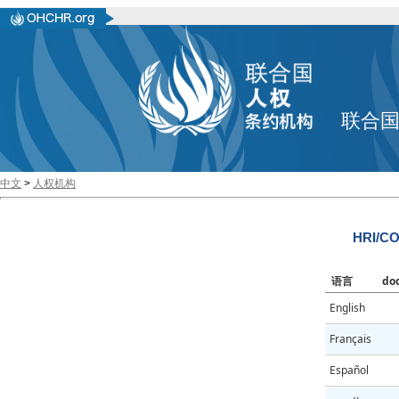
联合
中文
>
人权机构
HRI/CO
语言
do
English
Français
Español