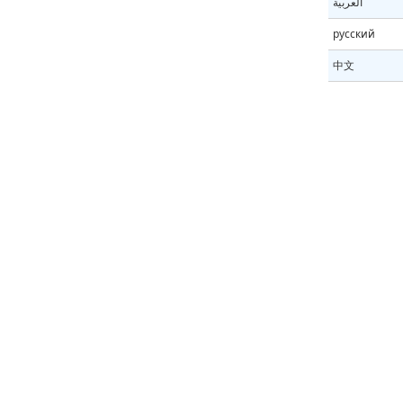
العربية
русский
中文