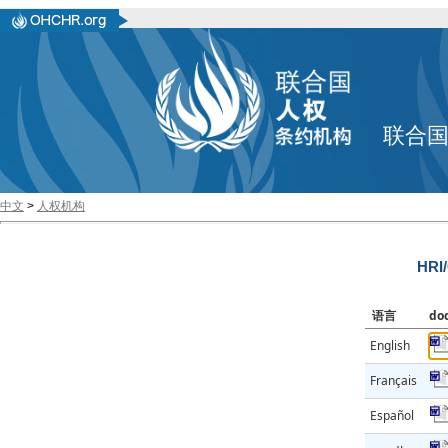
联合
中文
>
人权机构
HRI
语言
do
English
Français
Español