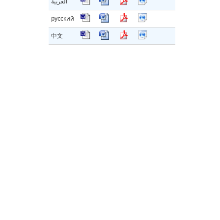
العربية
русский
中文