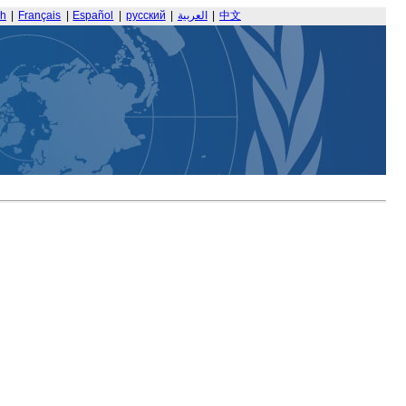
sh
|
Français
|
Español
|
русский
|
العربية
|
中文