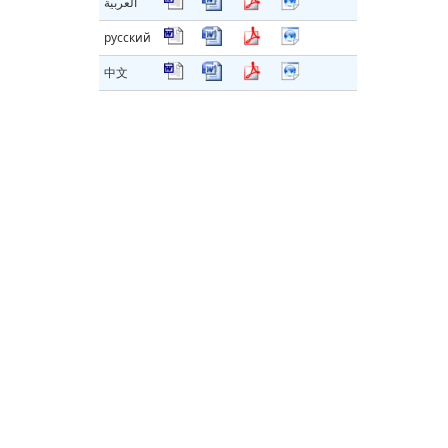
العربية
русский
中文