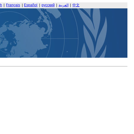
sh
|
Français
|
Español
|
русский
|
العربية
|
中文