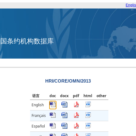
Engli
合国条约机构数据库
HRI/CORE/OMN/2013
语言
doc
docx
pdf
html
other
English
Français
Español