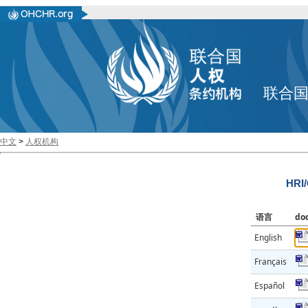
联合
中文
>
人权机构
HRI
语言
do
English
Français
Español