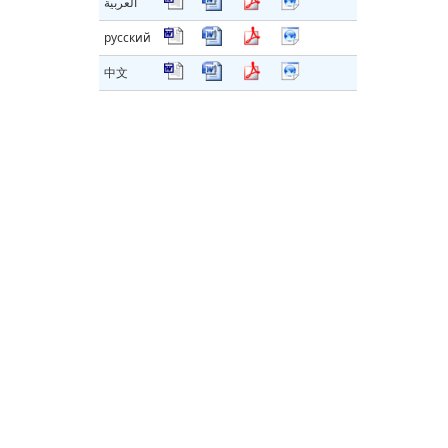
العربية
русский
中文