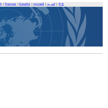
sh
|
Français
|
Español
|
русский
|
العربية
|
中文