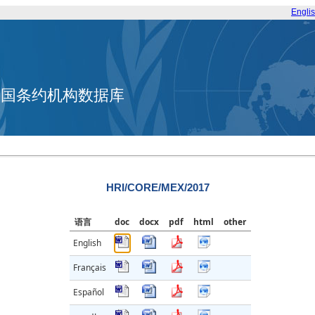
Engli
合国条约机构数据库
HRI/CORE/MEX/2017
语言
doc
docx
pdf
html
other
English
Français
Español