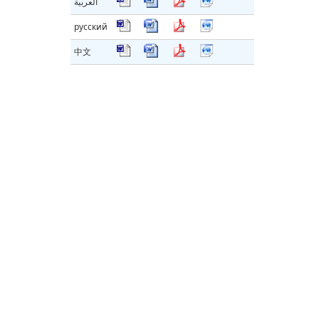
العربية
русский
中文