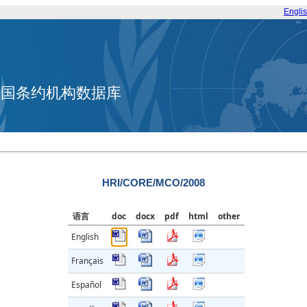
Engli
合国条约机构数据库
HRI/CORE/MCO/2008
语言
doc
docx
pdf
html
other
English
Français
Español