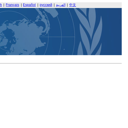
sh
|
Français
|
Español
|
русский
|
العربية
|
中文