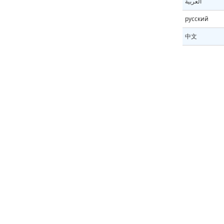
العربية
русский
中文