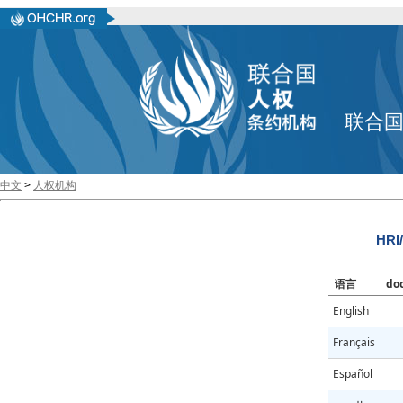
联合
中文
>
人权机构
HRI
语言
do
English
Français
Español