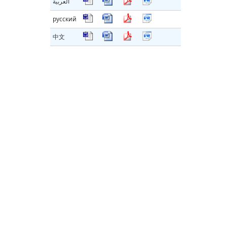
العربية
русский
中文