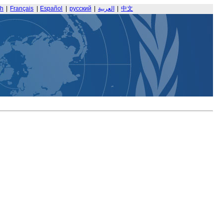
sh
|
Français
|
Español
|
русский
|
العربية
|
中文