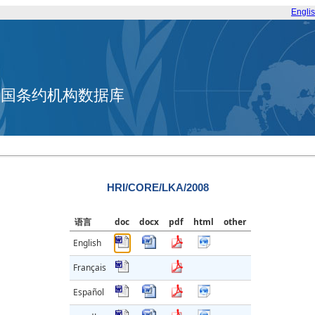
Engli
合国条约机构数据库
HRI/CORE/LKA/2008
语言
doc
docx
pdf
html
other
English
Français
Español