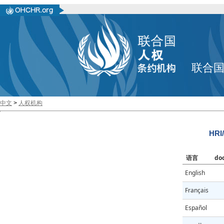
联合
中文
>
人权机构
HRI
语言
do
English
Français
Español