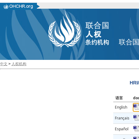
联合
中文
>
人权机构
HRI
语言
do
English
Français
Español