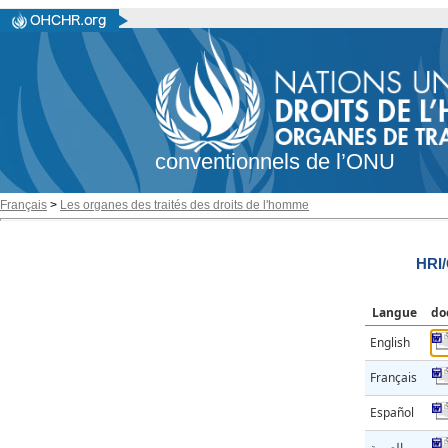
conventionnels de l’ONU
Français
>
Les organes des traités des droits de l'homme
HRI
Langue
do
English
Français
Español
العربية