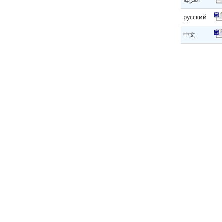
русский
中文