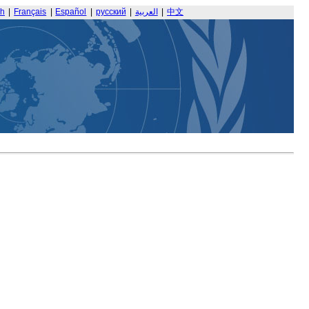
sh
|
Français
|
Español
|
русский
|
العربية
|
中文