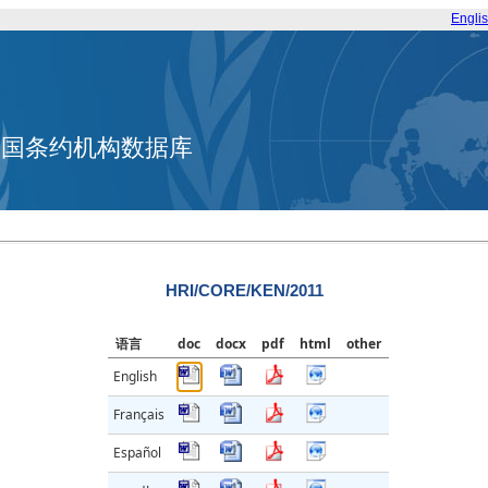
Engli
合国条约机构数据库
HRI/CORE/KEN/2011
语言
doc
docx
pdf
html
other
English
Français
Español