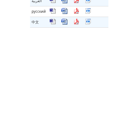
العربية
русский
中文