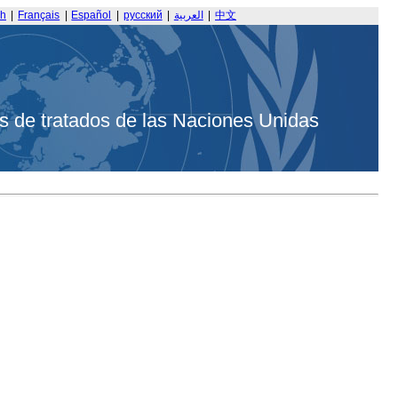
sh
|
Français
|
Español
|
русский
|
العربية
|
中文
s de tratados de las Naciones Unidas