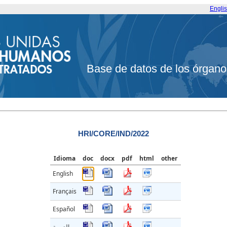
Engli
Base de datos de los órgano
HRI/CORE/IND/2022
Idioma
doc
docx
pdf
html
other
English
Français
Español
العربية