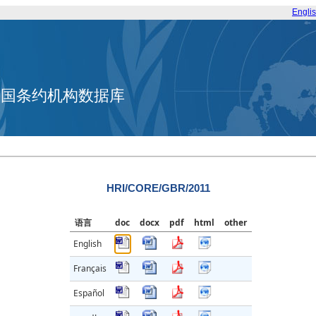
Engli
合国条约机构数据库
HRI/CORE/GBR/2011
语言
doc
docx
pdf
html
other
English
Français
Español