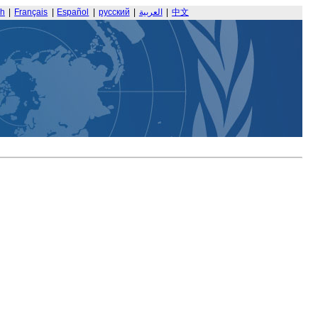
sh
|
Français
|
Español
|
русский
|
العربية
|
中文