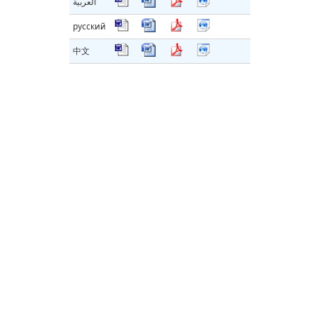
العربية
русский
中文