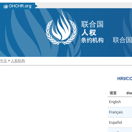
联合
中文
>
人权机构
HRI/CO
语言
do
English
Français
Español