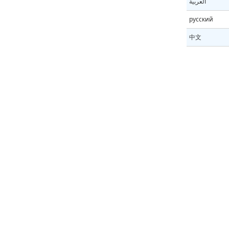
العربية
русский
中文