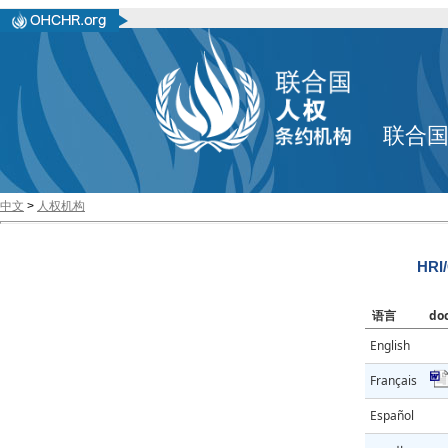
联合
中文
>
人权机构
HRI
语言
do
English
Français
Español