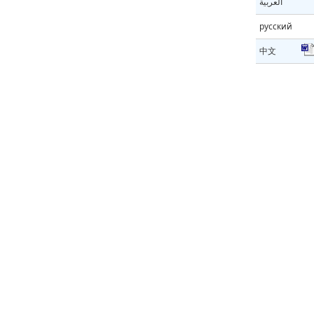
العربية
русский
中文