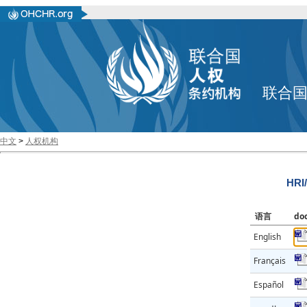
联合
中文
>
人权机构
HRI
语言
do
English
Français
Español