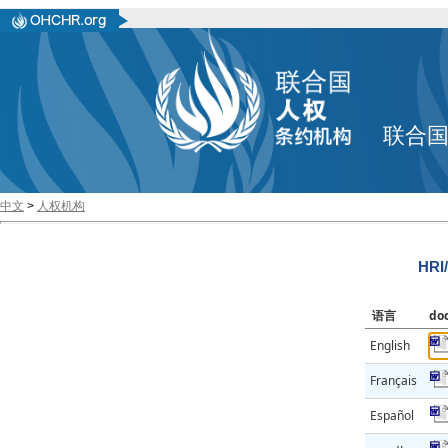
联合
中文
>
人权机构
HRI
语言
do
English
Français
Español