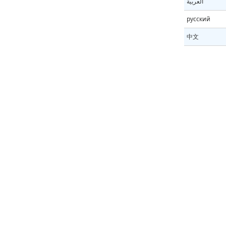
العربية
русский
中文