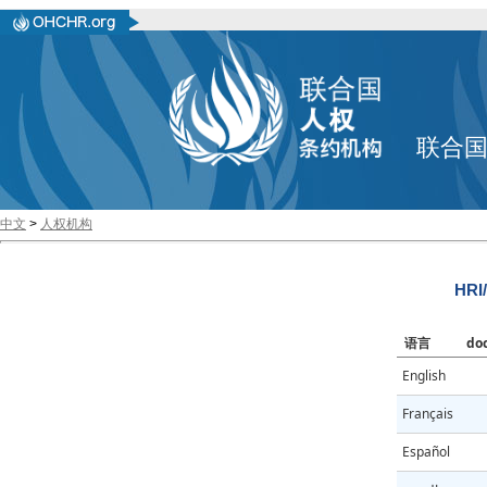
联合
中文
>
人权机构
HRI
语言
do
English
Français
Español