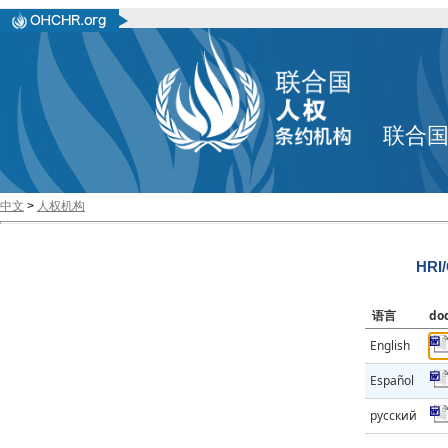
联合
中文
>
人权机构
HRI
语言
do
English
Español
русский