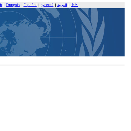
sh
|
Français
|
Español
|
русский
|
العربية
|
中文