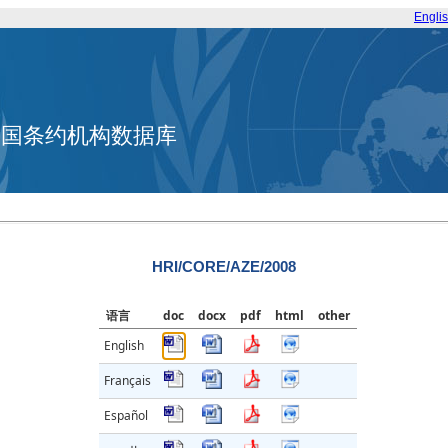
Engli
合国条约机构数据库
HRI/CORE/AZE/2008
语言
doc
docx
pdf
html
other
English
Français
Español