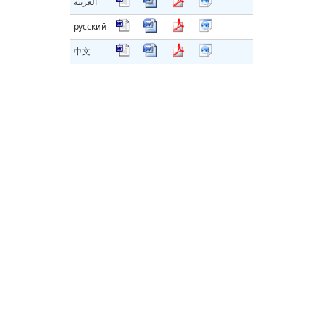
العربية
русский
中文