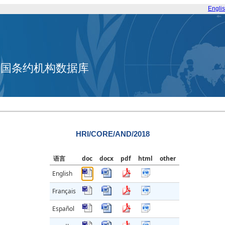
Engli
合国条约机构数据库
HRI/CORE/AND/2018
语言
doc
docx
pdf
html
other
English
Français
Español