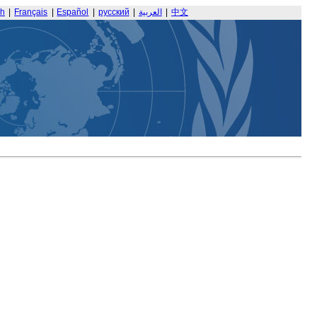
sh
|
Français
|
Español
|
русский
|
العربية
|
中文