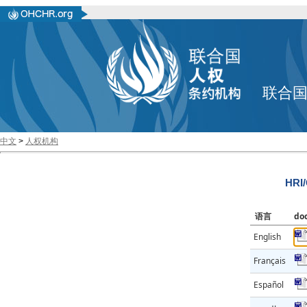
联合
中文
>
人权机构
HRI
语言
do
English
Français
Español