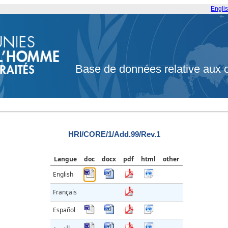
Engli
Base de données relative aux 
HRI/CORE/1/Add.99/Rev.1
Langue
doc
docx
pdf
html
other
English
Français
Español
العربية