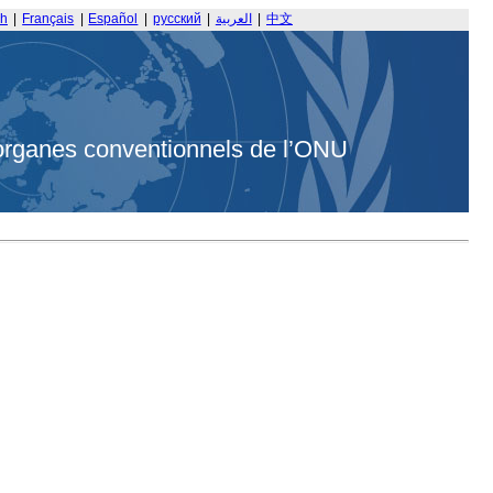
sh
|
Français
|
Español
|
русский
|
العربية
|
中文
organes conventionnels de l’ONU