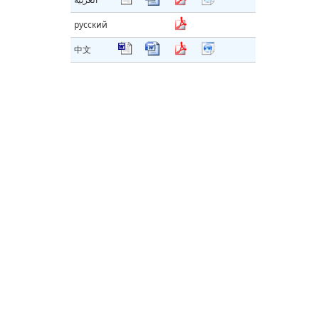
русский
中文