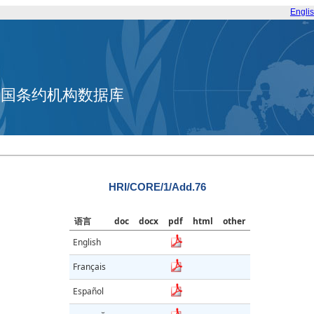
Engli
合国条约机构数据库
HRI/CORE/1/Add.76
语言
doc
docx
pdf
html
other
English
Français
Español