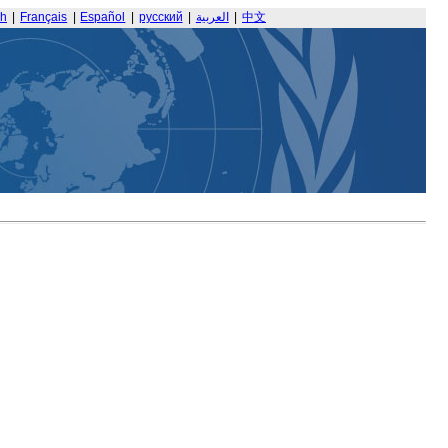
sh
|
Français
|
Español
|
русский
|
العربية
|
中文