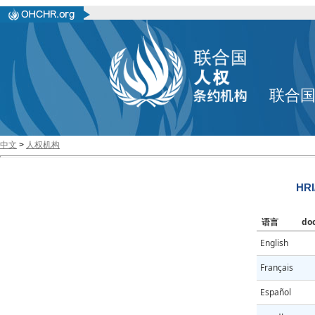
联合
中文
>
人权机构
HRI
语言
do
English
Français
Español