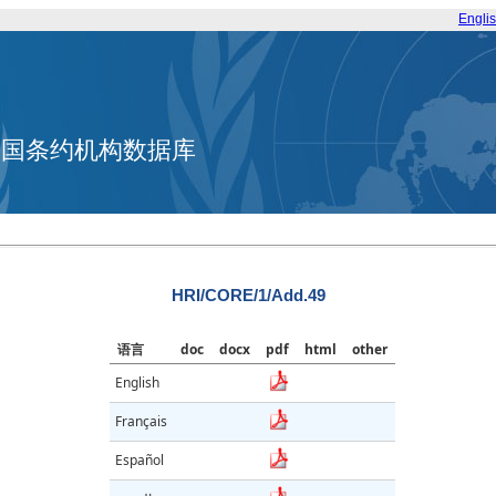
Engli
合国条约机构数据库
HRI/CORE/1/Add.49
语言
doc
docx
pdf
html
other
English
Français
Español