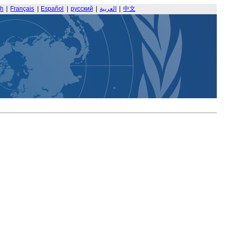
sh
|
Français
|
Español
|
русский
|
العربية
|
中文