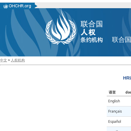
联合
中文
>
人权机构
HRI
语言
do
English
Français
Español