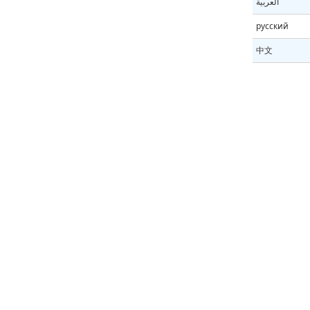
العربية
русский
中文