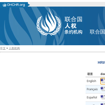
联合
中文
>
人权机构
HRI
语言
do
English
Français
Español