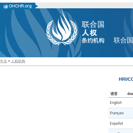
联合
中文
>
人权机构
HRI/CO
语言
do
English
Français
Español