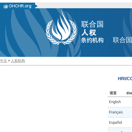
联合
中文
>
人权机构
HRI/CO
语言
do
English
Français
Español