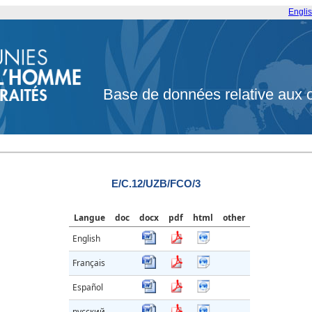
Engli
Base de données relative aux 
E/C.12/UZB/FCO/3
Langue
doc
docx
pdf
html
other
English
Français
Español
русский