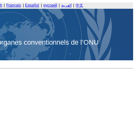
sh
|
Français
|
Español
|
русский
|
العربية
|
中文
organes conventionnels de l’ONU