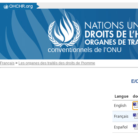
conventionnels de l’ONU
Français
>
Les organes des traités des droits de l'homme
E/
Langue
do
English
Français
Español