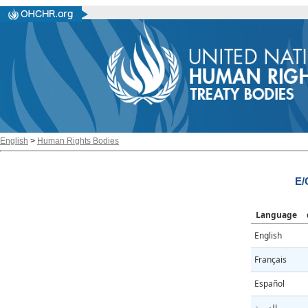
English
>
Human Rights Bodies
E/
Language
English
Français
Español
العربية