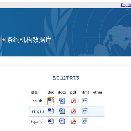
Engli
合国条约机构数据库
E/C.12/PRT/5
语言
doc
docx
pdf
html
other
English
Français
Español