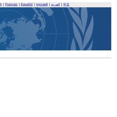
sh
|
Français
|
Español
|
русский
|
العربية
|
中文