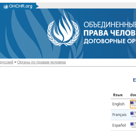
русский
>
Органы по правам человека
E
Язык
do
English
Français
Español