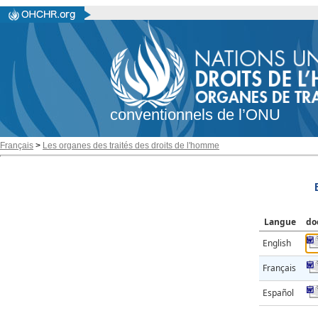
conventionnels de l’ONU
Français
>
Les organes des traités des droits de l'homme
Langue
do
English
Français
Español